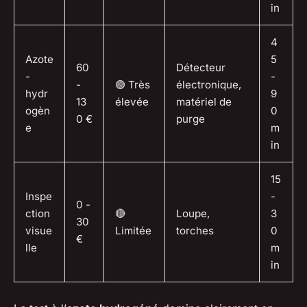
in
4
Azote
5
60
Détecteur
-
-
-
🟢 Très
électronique,
hydr
9
13
élevée
matériel de
ogèn
0
0 €
purge
e
m
in
15
Inspe
-
0 -
ction
🔴
Loupe,
3
30
visue
Limitée
torches
0
€
lle
m
in