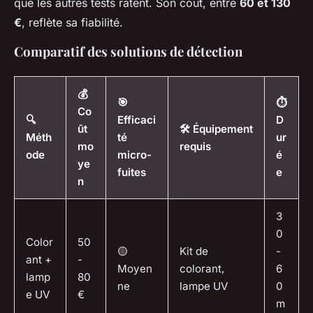
que les autres tests ratent. Son coût, entre
60 et 130
€
, reflète sa fiabilité.
Comparatif des solutions de détection
💰
🎯
⏱️
Co
🔍
Efficaci
D
ût
🛠️ Équipement
Méth
té
ur
mo
requis
ode
micro-
é
ye
fuites
e
n
3
0
Color
50
🟡
Kit de
-
ant +
-
Moyen
colorant,
6
lamp
80
ne
lampe UV
0
e UV
€
m