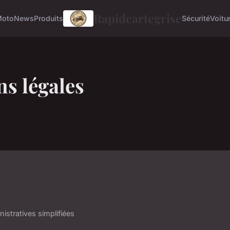
Rapidcartegrise
Moto
News
Produits
Sécurité
Voitu
s légales
istratives simplifiées