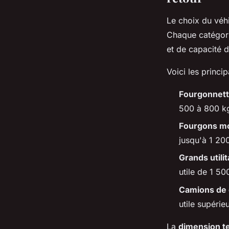
Le choix du véhi
Chaque catégori
et de capacité d
Voici les princi
Fourgonnet
500 à 800 kg,
Fourgons m
jusqu'à 1 20
Grands utilit
utile de 1 50
Camions de
utile supérie
La
dimension t