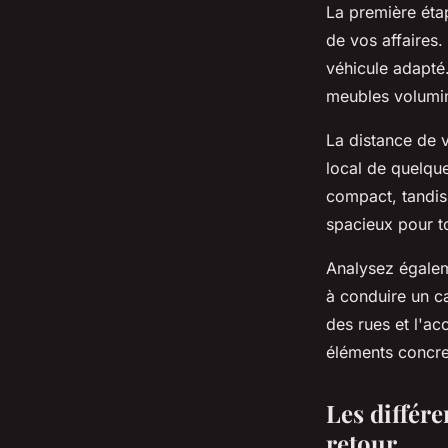
La première éta
de vos affaires.
véhicule adapté
meubles volumi
La distance de 
local de quelque
compact, tandi
spacieux pour to
Analysez égaleme
à conduire un c
des rues et l'ac
éléments concret
Les différe
retour