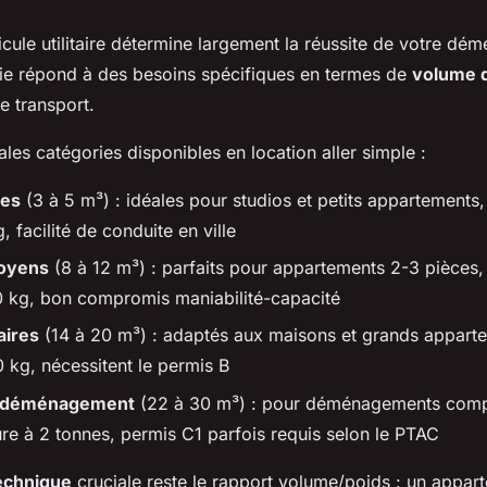
cule utilitaire détermine largement la réussite de votre d
e répond à des besoins spécifiques en termes de
volume 
e transport.
pales catégories disponibles en location aller simple :
tes
(3 à 5 m³) : idéales pour studios et petits appartements,
 facilité de conduite en ville
oyens
(8 à 12 m³) : parfaits pour appartements 2-3 pièces, 
0 kg, bon compromis maniabilité-capacité
aires
(14 à 20 m³) : adaptés aux maisons et grands appart
0 kg, nécessitent le permis B
 déménagement
(22 à 30 m³) : pour déménagements comp
ure à 2 tonnes, permis C1 parfois requis selon le PTAC
echnique
cruciale reste le rapport volume/poids : un appa