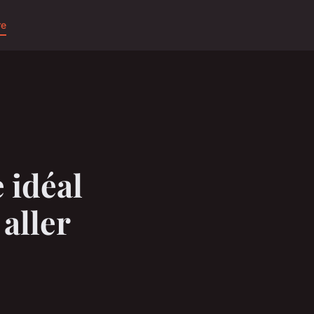
re
 idéal
aller