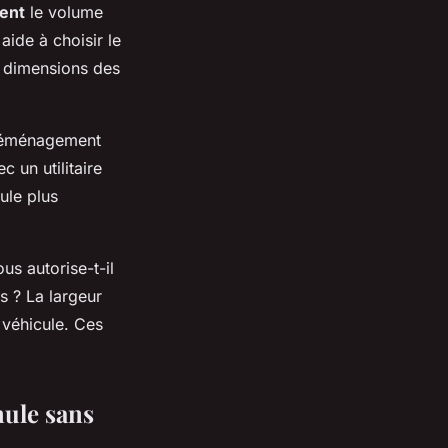
ent
le volume
aide à choisir le
s dimensions des
n déménagement
 un utilitaire
ule plus
s autorise-t-il
s ? La largeur
 véhicule. Ces
mule sans