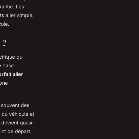
rantie. Les
ts aller simple,
cule.
 ?
cifique qui
de base
rfait aller
zone
t souvent des
 du véhicule et
 devient quasi-
int de départ.