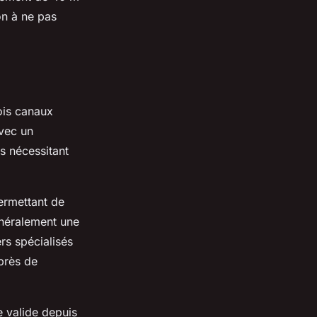
on à ne pas
rois canaux
avec un
s nécessitant
permettant de
énéralement une
rs spécialisés
uprès de
 valide depuis