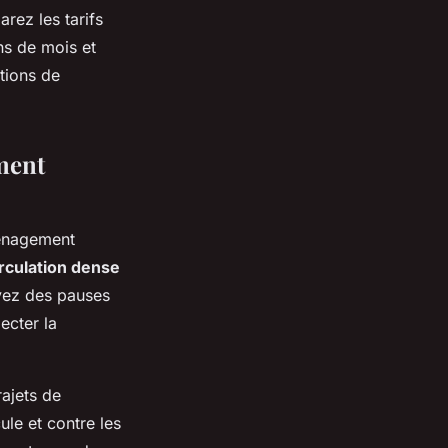
rez les tarifs
ns de mois et
tions de
ment
ménagement
rculation dense
oyez des pauses
ecter la
rajets de
ule et contre les