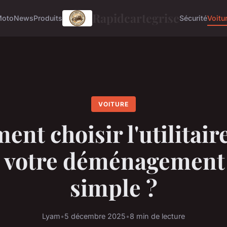
Rapidcartegrise
Moto
News
Produits
Sécurité
Voitu
VOITURE
nt choisir l'utilitaire
 votre déménagement 
simple ?
Lyam
•
5 décembre 2025
•
8 min de lecture