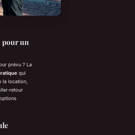
e pour un
our prévu ? La
ratique
qui
 la location,
ler-retour
 options
ule